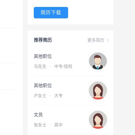
简历下载
推荐简历
更多简历
其他职位
马先生
·
中专/技校
其他职位
卢女士
·
大专
文员
张女士
·
高中