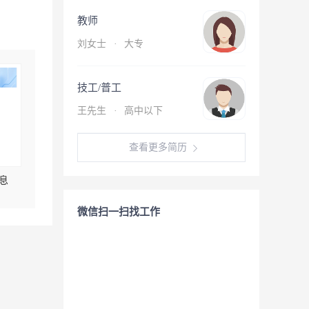
教师
刘女士
·
大专
技工/普工
王先生
·
高中以下
查看更多简历
息
微信扫一扫找工作