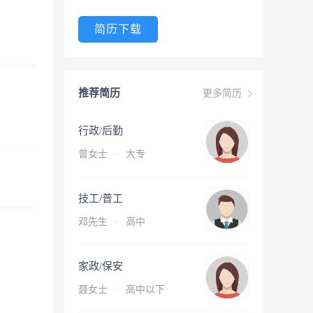
简历下载
推荐简历
更多简历
行政/后勤
曾女士
·
大专
技工/普工
邓先生
·
高中
家政/保安
聂女士
·
高中以下