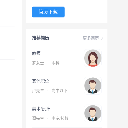
简历下载
推荐简历
更多简历
教师
罗女士
·
本科
其他职位
卢先生
·
高中以下
美术/设计
谭先生
·
中专/技校